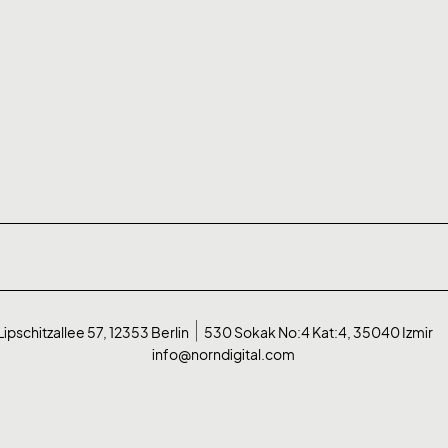
Lipschitzallee 57, 12353 Berlin
530 Sokak No:4 Kat:4, 35040 Izmir
info@norndigital.com